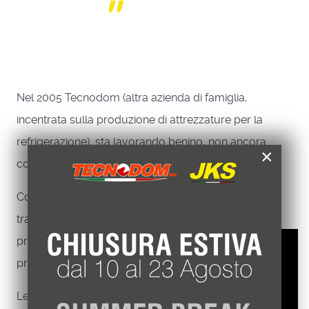
Nel 2005 Tecnodom (altra azienda di famiglia,
incentrata sulla produzione di attrezzature per la
refrigerazione), sta lavorando benino, non ancora
×
come vorrei, ma la strada ormai è tracciata.
Così, invece di iniziare a vivere con maggiore
tranquillità, mi faccio invasare da un nuovo
progetto: vicino a noi si trova un’azienda che
Questo sito web usa esclusivamente cookie
produce celle frigorifere: Refrigeration srl.
tecnici, per migliorare la tua esperienza di
navigazione e per analizzare il nostro traffico.
Le celle refrigerate sono un prodotto che
Non utilizziamo cookie di marketing o di