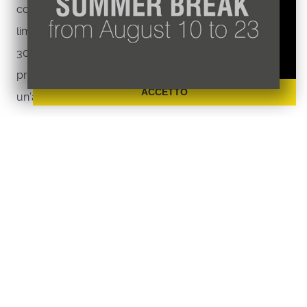
conosco bene ma l’azienda è in profonda crisi, al
profilazione ne li raccogliamo o cediamo ad
limite del fallimento: è comandata da Milano, con
altri.
Maggiori informazioni sulla nostra Policy
30 dipendenti amministrativi in ufficio e 20 in
produzione, una gestione da multinazionale per
ACCETTO
un’aziendina artigianale.
Ecco la nuova sfida.
Nel 2006 subentro alla vecchia proprietà
mediante affitto di ramo d’azienda e dopo un
anno e mezzo rilevo il capannone, sede dello
stabilimento produttivo, acquistandolo all’asta
fallimentare con un notevole rischio e uno sforzo
economico da farmi venire ancora i brividi.
Da quel momento abbiamo modificato tutto, per