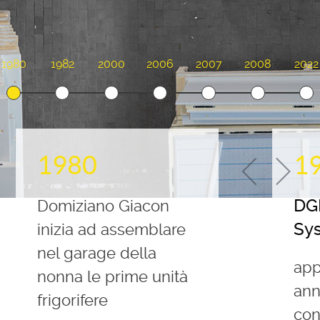
1980
1982
2000
2006
2007
2008
2022
1980
1
DGD
Domiziano Giacon
Sy
inizia ad assemblare
nel garage della
app
nonna le prime unità
ann
frigorifere
con