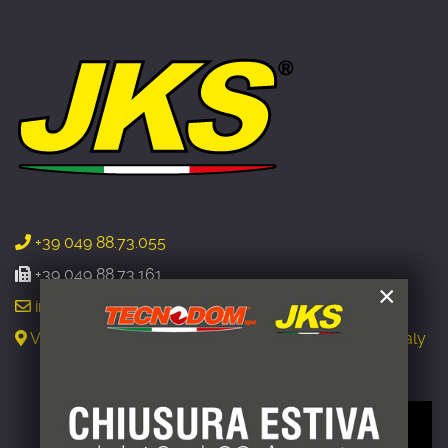
+39 049 88.73.055
+39 049 88.73.161
×
info@jks-refrigeration.com
Via G.B. Tiepolo, 2 - 35010 Cadoneghe (Padova) - Italy
CONDIZIONI DI FORNITURA
Questo sito web usa esclusivamente cookie