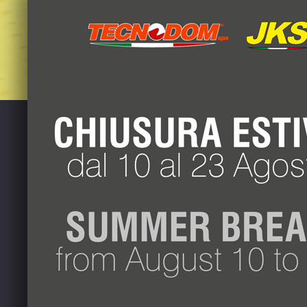
+39 049 88.73
+39 049 88.73
info@jks-refr
Via G.B. Tiepo
CONDIZIONI DI FORNITURA
TERM