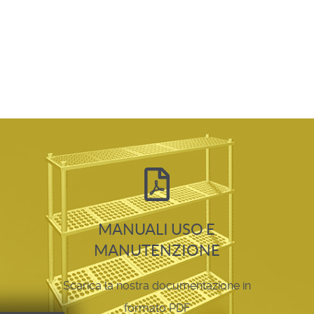
MANUALI USO E
MANUTENZIONE
Scarica la nostra documentazione in
formato PDF