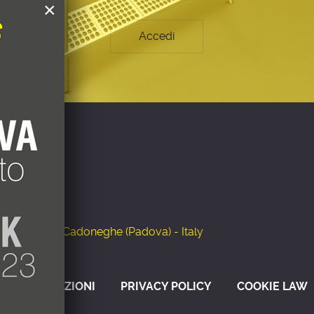
×
Accedi
.055
.161
igeration.com
lo, 2 - 35010 Cadoneghe (Padova) - Italy
INI E CONDIZIONI
PRIVACY POLICY
COOKIE LAW